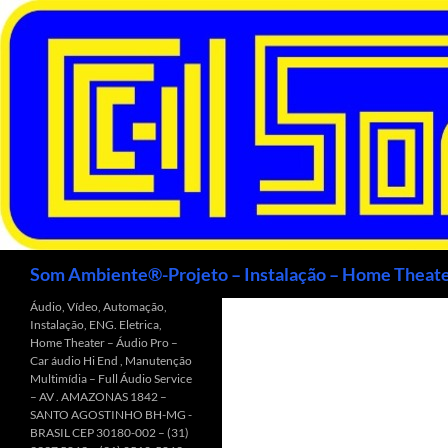
Saltar
para
o
conteúdo
Procurar
Som Ambiente®-Projeto – Instalação – Home Theate
Áudio, Vídeo, Automação,
Instalação, ENG. Eletrica,
Home Theater – Áudio Pro –
Car áudio Hi End , Manutenção
Multimídia – Full Áudio Service
– AV . AMAZONAS 1842 –
SANTO AGOSTINHO BH-MG -
BRASIL CEP 30180-002 – (31)