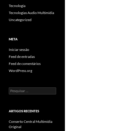
Tecnologia
Tecnologias Audio Multimidia
Uncategorized
META
Iniciar sessão
Feed de entradas
Feed de comentários
WordPress.org
Pesquisar
por:
ARTIGOS RECENTES
Conserto Central Multimidia
Original