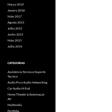
Março 2019
Janeiro 2018
Maio 2017
Agosto 2015
Julho 2015
Junho 2015
Maio 2015
Julho 2014
CATEGORIAS
Assistencia Tecnica e Suporte
Tecnico
Audio Pro e Audio Networking
Car Audio Hi End
Home Theater & Automaçao
AV
Multimidia
Portfólio