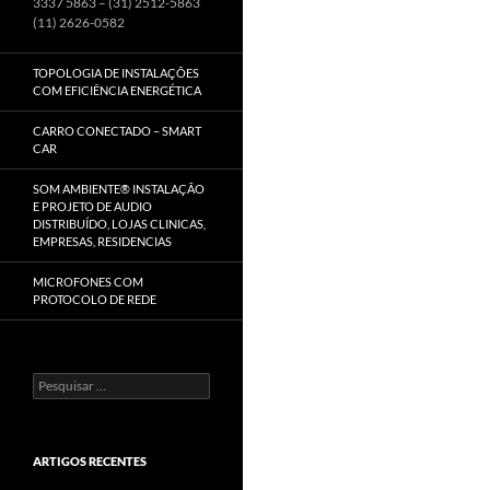
3337 5863 – (31) 2512-5863
(11) 2626-0582
TOPOLOGIA DE INSTALAÇÕES
COM EFICIÊNCIA ENERGÉTICA
CARRO CONECTADO – SMART
CAR
SOM AMBIENTE® INSTALAÇÃO
E PROJETO DE AUDIO
DISTRIBUÍDO, LOJAS CLINICAS,
EMPRESAS, RESIDENCIAS
MICROFONES COM
PROTOCOLO DE REDE
Pesquisar
por:
ARTIGOS RECENTES