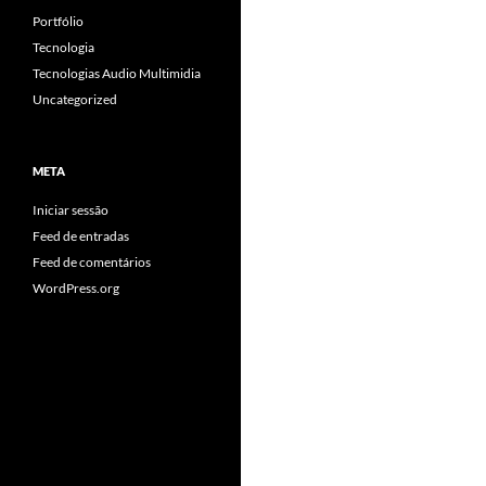
Portfólio
Tecnologia
Tecnologias Audio Multimidia
Uncategorized
META
Iniciar sessão
Feed de entradas
Feed de comentários
WordPress.org