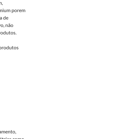
m,
remium porem
a de
vo, não
rodutos.
 produtos
tamento,
étrica como