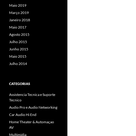
Maio 2019
Março 2019
Janeiro 2018
Maio 2017
Agosto 2015
Julho 2015
Junho 2015
Maio 2015
Julho 2014
CATEGORIAS
Assistencia Tecnica e Suporte
Tecnico
Audio Pro e Audio Networking
Car Audio Hi End
Home Theater & Automaçao
AV
Multimidia