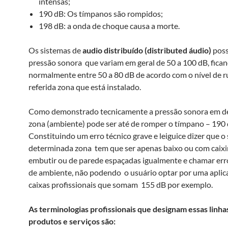
intensas;
190 dB: Os tímpanos são rompidos;
198 dB: a onda de choque causa a morte.
Os sistemas de
audio distribuído (distributed áudio)
pos
pressão sonora que variam em geral de 50 a 100 dB, fica
normalmente entre 50 a 80 dB de acordo com o nível de r
referida zona que está instalado.
Como demonstrado tecnicamente a pressão sonora em d
zona (ambiente) pode ser até de romper o tímpano – 190
Constituindo um erro técnico grave e leiguice dizer que o
determinada zona tem que ser apenas baixo ou com caix
embutir ou de parede espaçadas igualmente e chamar e
de ambiente, não podendo o usuário optar por uma apli
caixas profissionais que somam 155 dB por exemplo.
As terminologias profissionais que designam essas linha
produtos e serviços são: