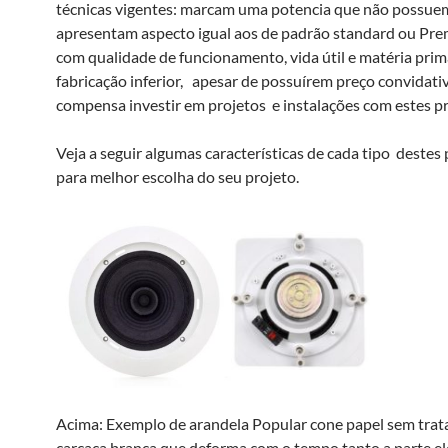
técnicas vigentes: marcam uma potencia que não possue
apresentam aspecto igual aos de padrão standard ou P
com qualidade de funcionamento, vida útil e matéria prim
fabricação inferior, apesar de possuírem preço convidati
compensa investir em projetos e instalações com estes p
Veja a seguir algumas características de cada tipo destes
para melhor escolha do seu projeto.
Acima: Exemplo de arandela Popular cone papel sem tra
carcaça branca que deforma com o tempo tanto a parte el