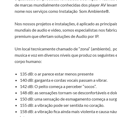
de marcas mundialmente conhecidas dos player AV leva
nome nos serviços como Instalação Som Ambiente®.
Nos nossos projetos e instalações, é aplicado as principai
mundiais de audio e video, somos especialistas nos fabric
premium que ofertam soluções de Audio por IP.
Um local tecnicamente chamado de “zona“ (ambiente), p
musica e voz em diversos níveis que produz os seguintes 
corpo humano:
135 dB: o ar parece estar menos presente
140 dB: garganta e cordas vocais passam a vibrar.
142 dB: O peito começa a perceber “socos“.
148 dB: as sensações tornam-se desconfortáveis e dolo
150 dB: uma sensação de esmagamento começa a surgi
155 dB: a vibração pode ser sentida no coração.
158 dB: a vibração fica ainda mais violenta e causa ná