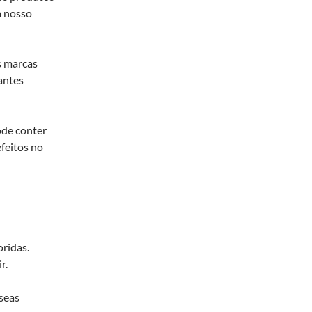
m nosso
s marcas
antes
ode conter
efeitos no
ridas.
r.
useas