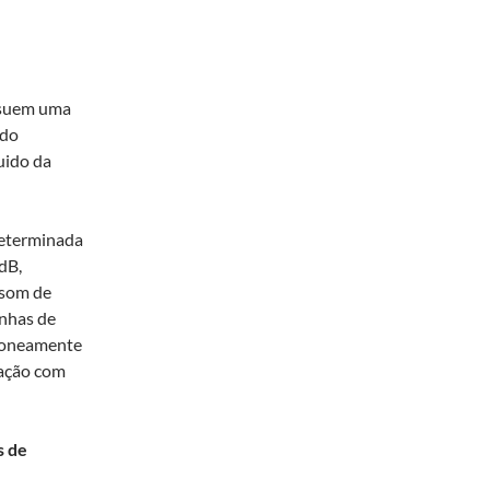
suem uma
ndo
uido da
eterminada
 dB,
 som de
inhas de
rroneamente
cação com
s de