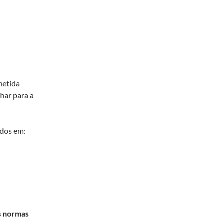
metida
har para a
ados em:
s normas