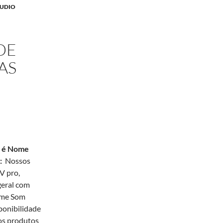
AUDIO
DE
AS
e é Nome
:
Nossos
V pro,
geral com
nome Som
ponibilidade
os produtos