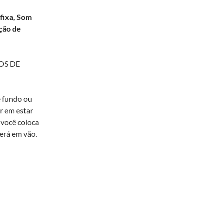
 fixa, Som
ação de
OS DE
e fundo ou
r em estar
 você coloca
erá em vão.