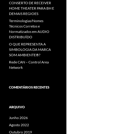
CONSERTO DE RECEIVER
HOME THEATER PARA BH E
DEMAIS REGIOES
Terminologias/Nomes
Técnicos Corretos e
Normatizados em AUDIO
DISTRIBUÍDO
O QUE REPRESENTA A
SIMBOLOGIA DA MARCA
SOM AMBIENTE®?
Rede CAN – Control Area
Network
COMENTÁRIOS RECENTES
ARQUIVO
Junho 2026
Agosto 2022
Outubro 2019