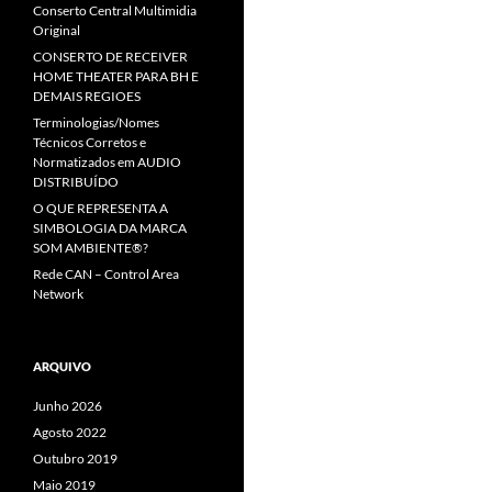
Conserto Central Multimidia
Original
CONSERTO DE RECEIVER
HOME THEATER PARA BH E
DEMAIS REGIOES
Terminologias/Nomes
Técnicos Corretos e
Normatizados em AUDIO
DISTRIBUÍDO
O QUE REPRESENTA A
SIMBOLOGIA DA MARCA
SOM AMBIENTE®?
Rede CAN – Control Area
Network
ARQUIVO
Junho 2026
Agosto 2022
Outubro 2019
Maio 2019