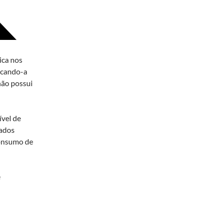
ica nos
locando-a
ão possui
ível de
rados
consumo de
e