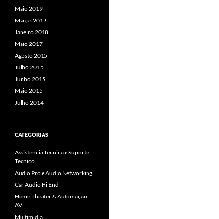
Maio 2019
Março 2019
Janeiro 2018
Maio 2017
Agosto 2015
Julho 2015
Junho 2015
Maio 2015
Julho 2014
CATEGORIAS
Assistencia Tecnica e Suporte
Tecnico
Audio Pro e Audio Networking
Car Audio Hi End
Home Theater & Automaçao
AV
Multimidia