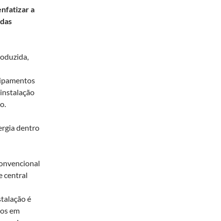
enfatizar a
das
roduzida,
uipamentos
 instalação
o.
ergia dentro
convencional
e central
stalação é
dos em