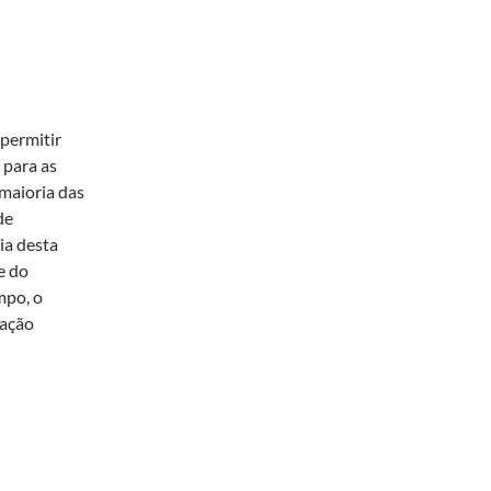
 permitir
 para as
maioria das
de
ia desta
e do
mpo, o
lação