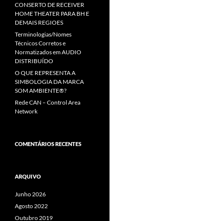
CONSERTO DE RECEIVER
HOME THEATER PARA BH E
DEMAIS REGIOES
Terminologias/Nomes
Técnicos Corretos e
Normatizados em AUDIO
DISTRIBUÍDO
O QUE REPRESENTA A
SIMBOLOGIA DA MARCA
SOM AMBIENTE®?
Rede CAN – Control Area
Network
COMENTÁRIOS RECENTES
ARQUIVO
Junho 2026
Agosto 2022
Outubro 2019