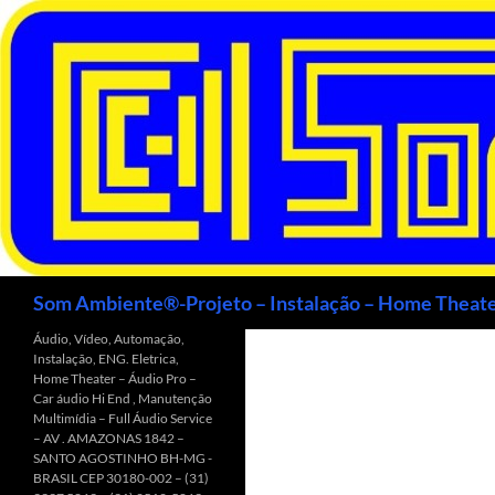
Saltar
para
o
conteúdo
Procurar
Som Ambiente®-Projeto – Instalação – Home Theate
Áudio, Vídeo, Automação,
Instalação, ENG. Eletrica,
Home Theater – Áudio Pro –
Car áudio Hi End , Manutenção
Multimídia – Full Áudio Service
– AV . AMAZONAS 1842 –
SANTO AGOSTINHO BH-MG -
BRASIL CEP 30180-002 – (31)