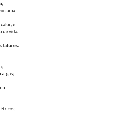
a;
eram uma
calor; e
 de vida.
s fatores:
a;
 cargas;
r a
étricos;