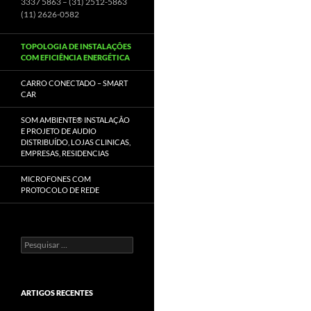
3337 5863 – (31) 2512-5863
(11) 2626-0582
TOPOLOGIA DE INSTALAÇÕES
COM EFICIÊNCIA ENERGÉTICA
CARRO CONECTADO – SMART
CAR
SOM AMBIENTE® INSTALAÇÃO
E PROJETO DE AUDIO
DISTRIBUÍDO, LOJAS CLINICAS,
EMPRESAS, RESIDENCIAS
MICROFONES COM
PROTOCOLO DE REDE
Pesquisar
por:
ARTIGOS RECENTES