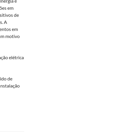
nergia e
ções em
itivos de
s. A
mentos em
 um motivo
ção elétrica
gido de
instalação