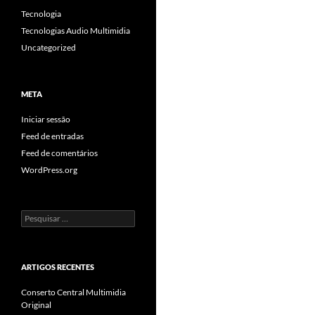
Tecnologia
Tecnologias Audio Multimidia
Uncategorized
META
Iniciar sessão
Feed de entradas
Feed de comentários
WordPress.org
Pesquisar
por:
ARTIGOS RECENTES
Conserto Central Multimidia
Original