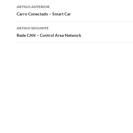
Navegação
ARTIGO ANTERIOR
de
Carro Conectado – Smart Car
artigos
ARTIGO SEGUINTE
Rede CAN – Control Area Network