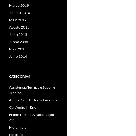
Março 2019
Janeiro 2018
Maio 2017
Agosto 2015
Julho 2015
Junho 2015
Maio 2015
Julho 2014
CATEGORIAS
Assistencia Tecnica e Suporte
Tecnico
Audio Pro e Audio Networking
Car Audio Hi End
Home Theater & Automaçao
AV
Multimidia
Portfólio