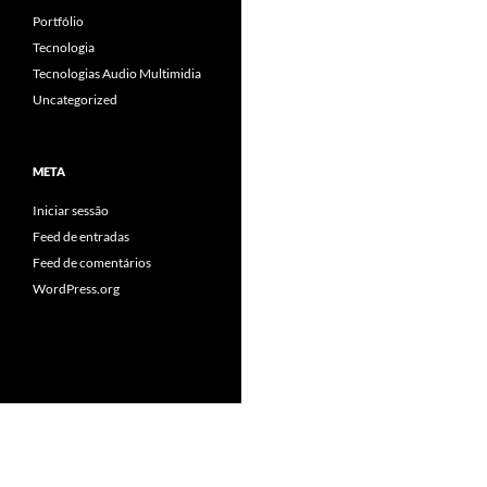
Portfólio
Tecnologia
Tecnologias Audio Multimidia
Uncategorized
META
Iniciar sessão
Feed de entradas
Feed de comentários
WordPress.org