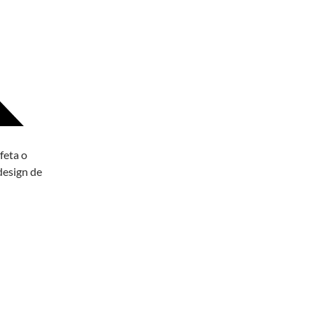
feta o
design de