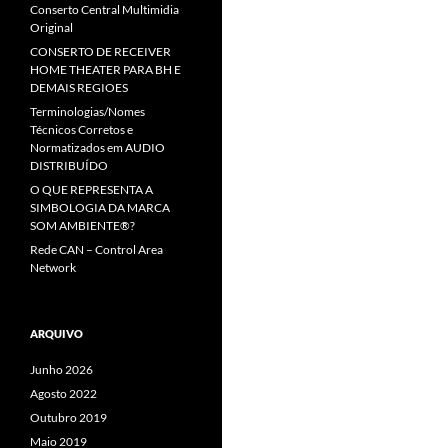
Conserto Central Multimidia
Original
CONSERTO DE RECEIVER
HOME THEATER PARA BH E
DEMAIS REGIOES
Terminologias/Nomes
Técnicos Corretos e
Normatizados em AUDIO
DISTRIBUÍDO
O QUE REPRESENTA A
SIMBOLOGIA DA MARCA
SOM AMBIENTE®?
Rede CAN – Control Area
Network
ARQUIVO
Junho 2026
Agosto 2022
Outubro 2019
Maio 2019