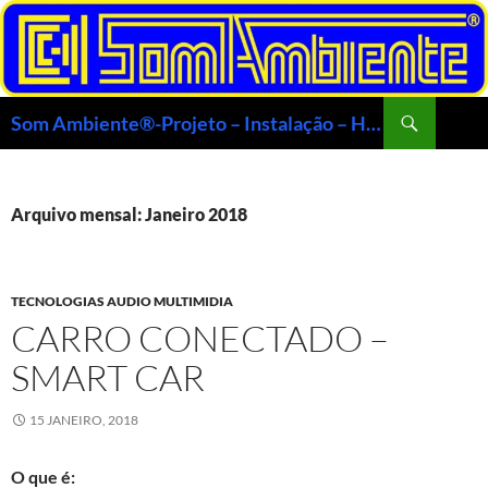
Saltar
para
o
conteúdo
Procurar
Som Ambiente®-Projeto – Instalação – Home Theater – Automação- Multimídia Veículos
Arquivo mensal: Janeiro 2018
TECNOLOGIAS AUDIO MULTIMIDIA
CARRO CONECTADO –
SMART CAR
15 JANEIRO, 2018
O que é: