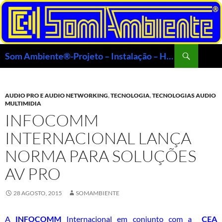
Saltar
para
o
conteúdo
Procurar
Som Ambiente®-Projeto – Instalação – Home Theater – Automação- Multimídia Veículos
AUDIO PRO E AUDIO NETWORKING
,
TECNOLOGIA
,
TECNOLOGIAS AUDIO
MULTIMIDIA
INFOCOMM
INTERNACIONAL LANÇA
NORMA PARA SOLUÇÕES
AV PRO
28 AGOSTO, 2015
SOMAMBIENTE
A
INFOCOMM
Internacional em conjunto com a
CEA