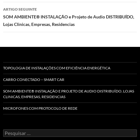
artigos
ARTIGO SEGUINTE
SOM AMBIENTE® INSTALAÇÃO e Projeto de Audio DISTRIBUÍDO,
Lojas Clinicas, Empresas, Residencias
TOPOLOGIA DE INSTALAÇÕES COM EFICIÊNCIA ENERGÉTICA
CARRO CONECTADO – SMART CAR
SOM AMBIENTE® INSTALAÇÃO E PROJETO DE AUDIO DISTRIBUÍDO, LOJAS
CLINICAS, EMPRESAS, RESIDENCIAS
MICROFONES COM PROTOCOLO DE REDE
Pesquisar
por: